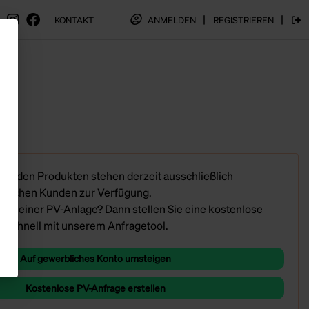
|
|
KONTAKT
REGISTRIEREN
ANMELDEN
 zu den Produkten stehen derzeit ausschließlich
rblichen Kunden zur Verfügung.
e an einer PV-Anlage? Dann stellen Sie eine kostenlose
d schnell mit unserem Anfragetool.
Auf gewerbliches Konto umsteigen
Kostenlose PV-Anfrage erstellen