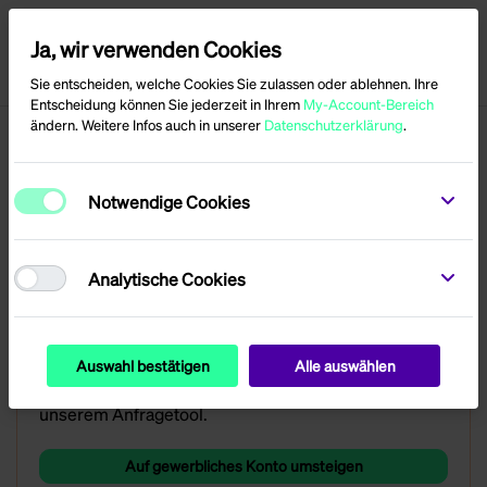
Ja, wir verwenden Cookies
Menü
Anmelden
Sie entscheiden, welche Cookies Sie zulassen oder ablehnen. Ihre
Entscheidung können Sie jederzeit in Ihrem
My-Account-Bereich
Carport
ändern. Weitere Infos auch in unserer
Datenschutzerklärung
.
Notwendige Cookies
Analytische Cookies
Preisinformationen zu den Produkten stehen derzeit
ausschließlich registrierten gewerblichen Kunden
zur Verfügung.
Sie haben Interesse an einer PV-Anlage? Dann stellen
Auswahl bestätigen
Alle auswählen
Sie eine kostenlose Anfrage einfach und schnell mit
unserem Anfragetool.
Auf gewerbliches Konto umsteigen