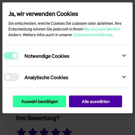
Ja, wir verwenden Cookies
Menü
Anmelden
Sie entscheiden, welche Cookies Sie zulassen oder ablehnen. Ihre
Entscheidung können Sie jederzeit in Ihrem
My-Account-Bereich
ändern. Weitere Infos auch in unserer
Datenschutzerklärung
.
Produktbewertungen
Notwendige Cookies
für
Dachhaken AL13
Analytische Cookies
Nur registrierte Benutzer können eine
Bewertung verfassen.
Auswahl bestätigen
Alle auswählen
Ihre Bewertung?