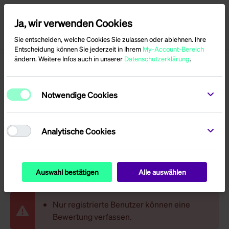
Ja, wir verwenden Cookies
Menü
Anmelden
Sie entscheiden, welche Cookies Sie zulassen oder ablehnen. Ihre
Entscheidung können Sie jederzeit in Ihrem
My-Account-Bereich
ändern. Weitere Infos auch in unserer
Datenschutzerklärung
.
Produktbewertungen
Notwendige Cookies
für
BT-2050
Ballastwanne
Analytische Cookies
2050mm
Auswahl bestätigen
Alle auswählen
Nur registrierte Benutzer können eine
Bewertung verfassen.